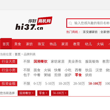
热门商机：
|
富安娜家纺
|
全家便
首页
美食
家纺
珠宝
饰品
家居
教育
幼儿
火锅
当前位置：
首页
> 品牌列表
行业大类
不限
国潮餐饮
家纺家居
美业养生
服装银饰
教育
行业小类
不限
面食
火锅
快餐
小吃
西餐
饮品
汉堡
烧
包子
中餐
粥铺
煎饼
披萨
零食
烘焙
投资金额
不限
0-5万
5-10万
10-20万
20-50万
50-100万
10
您当前选择：
国潮餐饮 ×
零食 ×
50-100万 ×