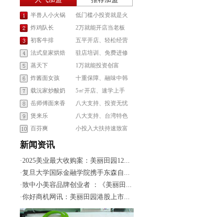
我想加盟贵品牌，请电话...
08:30
半兽人小火锅
低门槛小投资就是火
汤女士
我想加盟贵品牌，请电话...
08:25
炸鸡队长
2万就能开店当老板
初客牛排
五平开店、轻松经营
宁女士
我想加盟贵品牌，请电话...
08:25
法式皇家烘焙
驻店培训、免费进修
蒸天下
1万就能投资创富
石女士
我想加盟贵品牌，请电话...
08:13
炸酱面女孩
十重保障、融味中韩
载沅家炒酸奶
艾女士
5㎡开店、速学上手
我想加盟贵品牌，请电话...
08:13
岳师傅面来香
八大支持、投资无忧
林女士
煲来乐
八大支持、台湾特色
我想加盟贵品牌，请电话...
08:09
百芬爽
小投入大扶持速致富
刘女士
新闻资讯
我想加盟贵品牌，请电话...
08:08
·
2025美业最大收购案：美丽田园12...
孙女士
我想加盟贵品牌，请电话...
08:06
·
复旦大学国际金融学院携手东森自...
·
致中小美容品牌创业者 ：《美丽田...
闫女士
我想加盟贵品牌，请电话...
20:50
·
你好商机网讯：美丽田园港股上市...
李女士