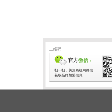
二维码
官方
微信 ›
扫一扫，关注商机网微信
获取品牌加盟信息