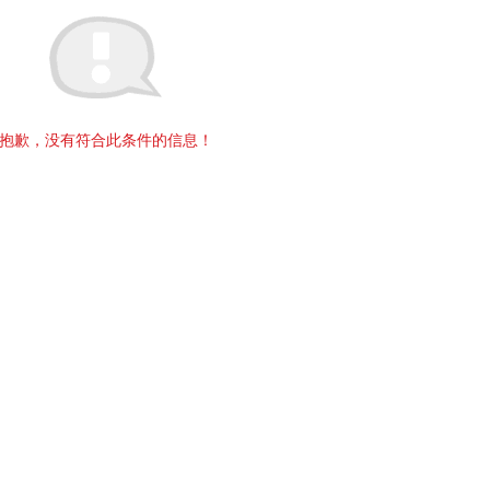
抱歉，没有符合此条件的信息！