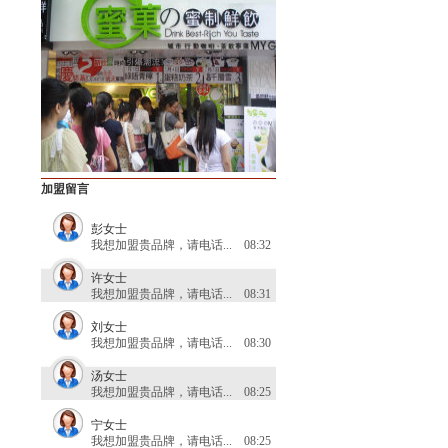
我想加盟贵品牌，请电话...
08:30
唐先生
我想加盟贵品牌，请电话...
08:24
伊女士
我想加盟贵品牌，请电话...
08:22
黎女士
我想加盟贵品牌，请电话...
08:52
吴女士
加盟留言
我想加盟贵品牌，请电话...
08:43
彭女士
我想加盟贵品牌，请电话...
08:32
许女士
我想加盟贵品牌，请电话...
08:31
刘女士
我想加盟贵品牌，请电话...
08:30
汤女士
我想加盟贵品牌，请电话...
08:25
宁女士
我想加盟贵品牌，请电话...
08:25