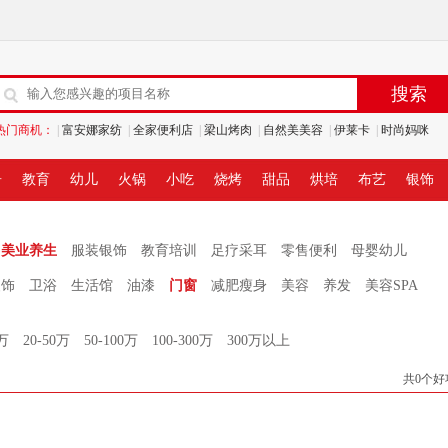
热门商机：
|
富安娜家纺
|
全家便利店
|
梁山烤肉
|
自然美美容
|
伊莱卡
|
时尚妈咪
居
教育
幼儿
火锅
小吃
烧烤
甜品
烘培
布艺
银饰
美业养生
服装银饰
教育培训
足疗采耳
零售便利
母婴幼儿
装饰
卫浴
生活馆
油漆
门窗
减肥瘦身
美容
养发
美容SPA
0万
20-50万
50-100万
100-300万
300万以上
共0个好