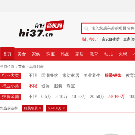
热门商机：
|
富安娜家纺
|
全家便
首页
美食
家纺
珠宝
饰品
家居
教育
幼儿
火锅
当前位置：
首页
> 品牌列表
行业大类
不限
国潮餐饮
家纺家居
美业养生
服装银饰
教育
行业小类
不限
银饰
服装
珠宝
投资金额
不限
0-5万
5-10万
10-20万
20-50万
50-100万
10
您当前选择：
服装银饰 ×
50-100万 ×