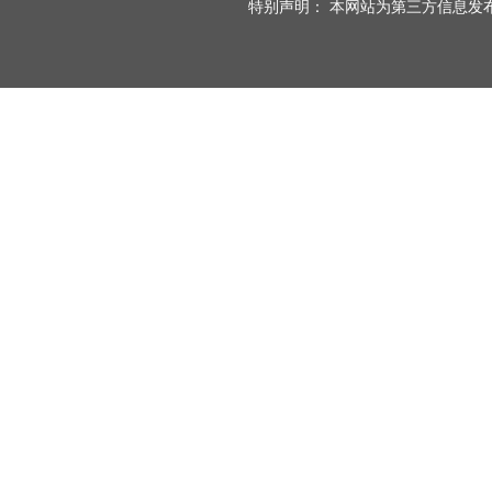
特别声明： 本网站为第三方信息