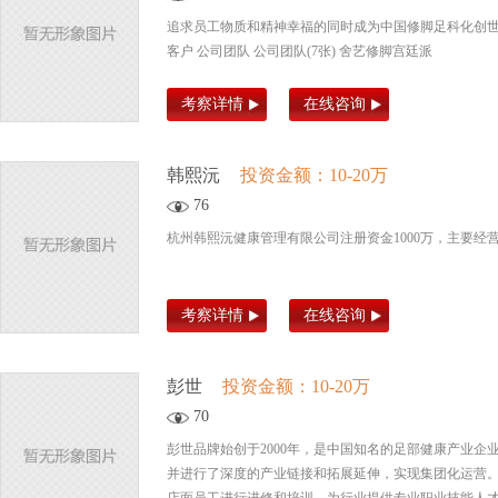
追求员工物质和精神幸福的同时成为中国修脚足科化创世品
客户 公司团队 公司团队(7张) 舍艺修脚宫廷派
考察详情
在线咨询
韩熙沅
投资金额：10-20万
76
杭州韩熙沅健康管理有限公司注册资金1000万，主要经
考察详情
在线咨询
彭世
投资金额：10-20万
70
彭世品牌始创于2000年，是中国知名的足部健康产业企
并进行了深度的产业链接和拓展延伸，实现集团化运营。