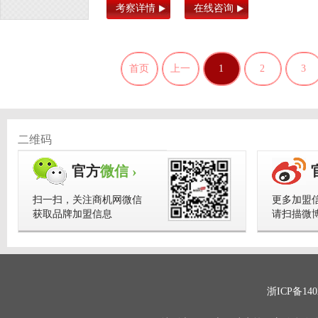
考察详情
在线咨询
首页
上一
1
2
3
页
二维码
官方
微信 ›
扫一扫，关注商机网微信
更多加盟
获取品牌加盟信息
请扫描微
浙ICP备140