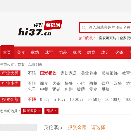
热门商机：
|
富安娜家纺
|
全家便
首页
美食
家纺
珠宝
饰品
家居
教育
幼儿
火锅
当前位置：
首页
> 品牌列表
行业大类
不限
国潮餐饮
家纺家居
美业养生
服装银饰
教育
行业小类
不限
面食
火锅
快餐
小吃
西餐
饮品
汉堡
烧
包子
中餐
粥铺
煎饼
披萨
零食
烘焙
投资金额
不限
0-5万
5-10万
10-20万
20-50万
50-100万
10
您当前选择：
国潮餐饮 ×
甜品 ×
英伦摩点
投资金额：请选择