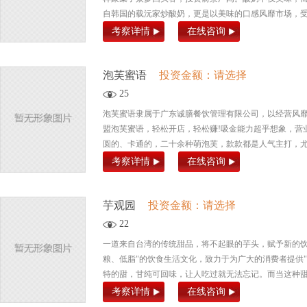
自韩国的载沅家炒酸奶，更是以美味的口感风靡市场，
考察详情
在线咨询
泡芙蜜语
投资金额：请选择
25
泡芙蜜语隶属于广东诚膳餐饮管理有限公司，以经营风
盟泡芙蜜语，轻松开店，轻松赚!吸金能力超乎想象，营
圆的、卡通的，二十余种萌泡芙，款款都是人气主打，尤其
考察详情
在线咨询
芋观园
投资金额：请选择
22
一道来自台湾的传统甜品，将不起眼的芋头，赋予新的饮
粮、低脂"的饮食生活文化，致力于为广大的消费者提供
特的甜，甘纯可回味，让人吃过就无法忘记。而当这种甜再
考察详情
在线咨询