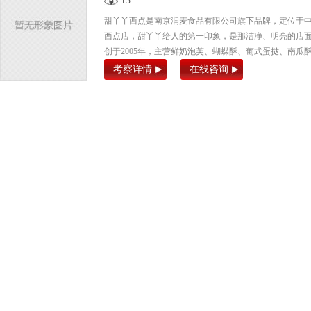
13
甜丫丫西点是南京润麦食品有限公司旗下品牌，定位于
西点店，甜丫丫给人的第一印象，是那洁净、明亮的店面
创于2005年，主营鲜奶泡芙、蝴蝶酥、葡式蛋挞、南瓜酥
考察详情
在线咨询