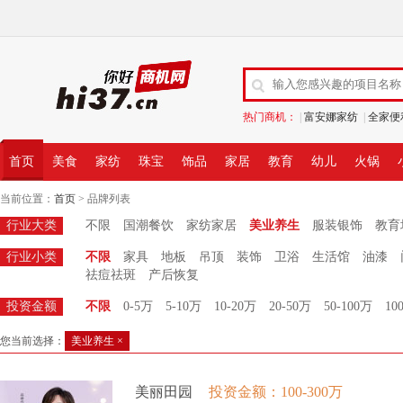
热门商机：
|
富安娜家纺
|
全家便
首页
美食
家纺
珠宝
饰品
家居
教育
幼儿
火锅
当前位置：
首页
> 品牌列表
行业大类
不限
国潮餐饮
家纺家居
美业养生
服装银饰
教育
行业小类
不限
家具
地板
吊顶
装饰
卫浴
生活馆
油漆
祛痘祛斑
产后恢复
投资金额
不限
0-5万
5-10万
10-20万
20-50万
50-100万
10
您当前选择：
美业养生 ×
美丽田园
投资金额：100-300万