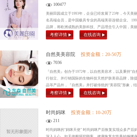
100477
美丽田园成立于1993年，企业已经发展了23年，今天美丽
名高端会员，是中国极具专业的高端美容连锁企业。 199
品牌，将欧洲成熟的美肤科技、产品理念引入中国，美丽田
考察详情
在线咨询
自然美美容院
投资金额：20-50万
7036
『自然美』创办于1972年，以自然美容术，以及秉持“
行创立、并行销国际的生物科技天然护肤美容品牌，除
品等产品外，『自然美』并打破传统的“美容院”形象，结合
考察详情
在线咨询
时尚妈咪
投资金额：10-20万
211
时尚妈咪的"妈咪天使" 时尚妈咪产后恢复实现众多产后
深入人心，如天使般呵护顾客，健康恢复女性曼妙婀娜