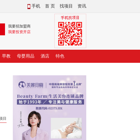
手机
首 页
找项目
资讯
我要招加盟商
我要投资开店
早教
母婴用品
酒店
特色
好项目