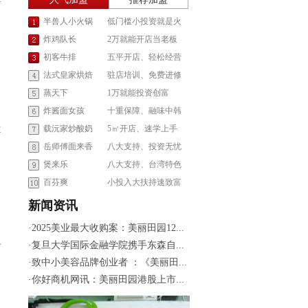
我想加盟贵品牌，请电话...
08:30
半兽人小火锅
低门槛小投资就是火
汤女士
我想加盟贵品牌，请电话...
08:25
炸鸡队长
2万就能开店当老板
初客牛排
五平开店、轻松经营
宁女士
我想加盟贵品牌，请电话...
08:25
法式皇家烘焙
驻店培训、免费进修
蒸天下
1万就能投资创富
石女士
我想加盟贵品牌，请电话...
08:13
炸酱面女孩
十重保障、融味中韩
载沅家炒酸奶
艾女士
5㎡开店、速学上手
道
我想加盟贵品牌，请电话...
08:13
岳师傅面来香
八大支持、投资无忧
林女士
煲来乐
八大支持、台湾特色
我想加盟贵品牌，请电话...
08:09
百芬爽
小投入大扶持速致富
刘女士
新闻资讯
我想加盟贵品牌，请电话...
08:08
·
2025美业最大收购案：美丽田园12...
孙女士
我想加盟贵品牌，请电话...
08:06
分
·
复旦大学国际金融学院携手东森自...
·
致中小美容品牌创业者 ：《美丽田...
闫女士
我想加盟贵品牌，请电话...
20:50
·
你好商机网讯：美丽田园港股上市...
李女士