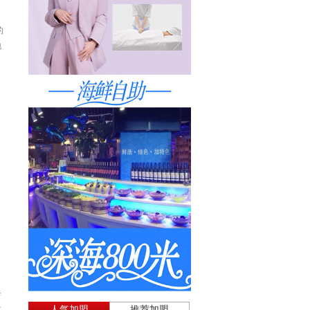
的
地
。
彭女士
我想加盟贵品牌，请电话...
08:32
许女士
我想加盟贵品牌，请电话...
08:31
辛
刘女士
投
人气加盟
推荐加盟