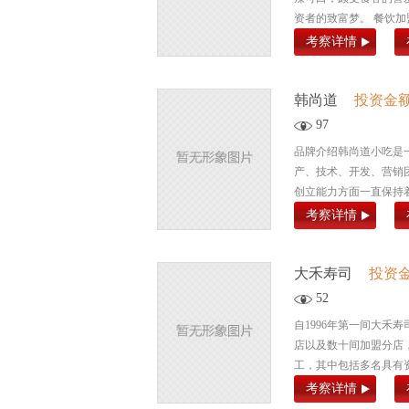
资者的致富梦。 餐饮加
考察详情
韩尚道
投资金
97
品牌介绍韩尚道小吃是
产、技术、开发、营销
创立能力方面一直保持着
考察详情
大禾寿司
投资
52
自1996年第一间大禾
店以及数十间加盟分店
工，其中包括多名具有资
考察详情