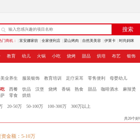
热门商机：
|
富安娜家纺
|
全家便利店
|
梁山烤肉
|
自然美美容
|
伊莱卡
|
时尚妈咪
居
教育
幼儿
火锅
小吃
烧烤
甜品
烘培
布艺
银饰
美业养生
服装银饰
教育培训
足疗采耳
零售便利
母婴幼儿
小吃
西餐
饮品
汉堡
烧烤
香锅
熟食
甜品
咖啡酒水
麻辣烫
披萨
零食
烘焙
0万
20-50万
50-100万
100-300万
300万以上
共20个
投资金额：5-10万