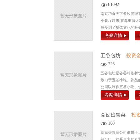
81092
南京巧食天下餐饮管理有
小餐厅以来,在尊重博大
感受到了餐饮文化的旺盛
考察详情
五谷包坊
投资
226
五谷包坊是谷谷相依餐
致力于五谷小吃、饮品
公司以制作五谷小吃、饮
考察详情
食姑娘冒菜
投
160
食姑娘冒菜公司隶属于
辣可口，颇受食客的喜