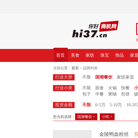
首页
美食
家纺
珠宝
饰品
家
当前位置：
首页
> 品牌列表
行业大类
不限
国潮餐饮
家纺家居
行业小类
不限
面食
火锅
快餐
包子
中餐
粥铺
煎饼
投资金额
不限
0-5万
5-10万
10-2
您当前选择：
国潮餐饮 ×
小吃 ×
金陵鸭血粉丝