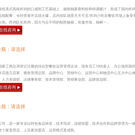
传统美式风味炸鸡的口感和工艺基础上，秘制独家香料粉和特调酱汁，形成了国内炸
品线配餐，令经营者开店就火爆，店内排队场景天天可见!炸鸡小吃在餐饮市场上备受
热。炸鸡队长炸鸡，四大与众不同的制胜秘籍，笑傲市场，独树一...
在线咨询
金额：请选择
国家工商总局登记注册的综合型餐饮运营管理企业，现有员工1000多人，办公场所面
及合作店面几百家，拥有管理总部、品牌中心、营销中心、运营中心和物流中心五大中心
人力资源部、法律事务部、资本管理部、营销事业部、品牌策划部...
在线咨询
金额：请选择
公司，是一家专业以特色食品研发，技术培训，连锁加盟，技术合作和品牌管理为一
数十家直营店、上百家加盟店，运营模式更成熟。