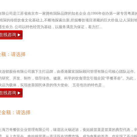
限公司是江苏省南京市一家拥有国际品牌的知名企业.自1996年创办第一家专营粤菜
精深的传统饮食文化基础上,不断地探索出新,挖掘餐饮项目潜藏的巨大价值,让人深刻
生命力. 公司以特色经营为基础，以服务满意为保证，着力打...
在线咨询
金额：请选择
饮连锁股份有限公司旗下主打品牌，由香港聚富国际顾问管理有限公司核心团队运作
的研究、开发、制作，倡导绿色、健康、科学的饮食理念引领全国“早餐革命”。为此，
品为载体，实现改善国民体质的伟大使命。 五谷包坊的特色是...
在线咨询
资金额：请选择
上海万奇餐饮企业管理有限公司，味道比火锅还浓，食姑娘冒菜是冒菜的典型代表，
爱。从上市至今，食姑娘冒菜一直活跃在消费市场，成为食客的首选，也实现了不少