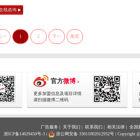
在线咨询
上一
1
2
下一
尾页
页
页
官方
微博 ›
更多加盟信息及项目详情
请扫描微博二维码
广告服务
|
关于我们
|
联系我们
|
相关法律
| 全国服
浙ICP备14029450号-3
|
浙公网安备 33011002012932号
| Copyright 