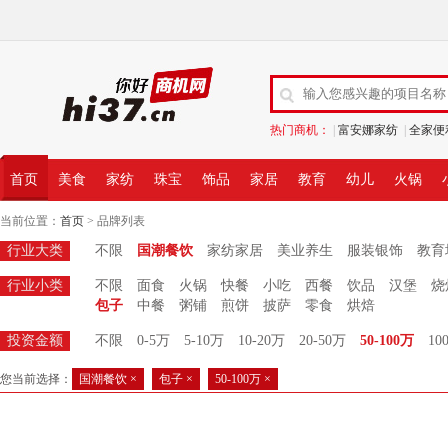
热门商机：
|
富安娜家纺
|
全家便
首页
美食
家纺
珠宝
饰品
家居
教育
幼儿
火锅
当前位置：
首页
> 品牌列表
行业大类
不限
国潮餐饮
家纺家居
美业养生
服装银饰
教育
行业小类
不限
面食
火锅
快餐
小吃
西餐
饮品
汉堡
烧
包子
中餐
粥铺
煎饼
披萨
零食
烘焙
投资金额
不限
0-5万
5-10万
10-20万
20-50万
50-100万
10
您当前选择：
国潮餐饮 ×
包子 ×
50-100万 ×